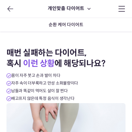
개인맞춤 다이어트
순환 케어 다이어트
매번 실패하는 다이어트,
혹시
이런 상황
에 해당되나요?
몸이 자주 붓고 손과 발이 차다
자주 속이 더부룩하고 만성 소화불량이다
남들과 똑같이 먹어도 살이 잘 찐다
배고프지 않은데 특정 음식이 생각난다