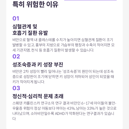
특히 위험한 이유
01
심혈관계 및
호흡기 질환 유발
비만으로 혈액 내 콜레스테롤 수치가 높아지면 심혈관계 질환이 조기
발병할 수 있고, 흉부의 지방으로 가슴부의 팽창과 수축이 적어지면 모
세 기관지염, 천식 등 호흡기 질환이 발생할 수 있습니다.
02
성조숙증과 키 성장 부진
비만은 2차 성징이 빨리 일어나는 ‘성조숙증’의 원인이 되는데 성조숙
증으로 성장판이 조기에 닫히면 키 성장이 저하되어 성인이 되었을 때
키가 작아지게 됩니다.
03
정신적∙심리적 문제 초래
스웨덴 카롤린스카 연구소의 연구 결과 비만인 6~17세 아이들의 불안∙
우울증 위험이 정상 아동보다 여아는 43%, 남아는 33%가 높은 것으로
나타났으며, 소아비만일수록 ADHD가 악화된다는 연구결과가 있습니
다.