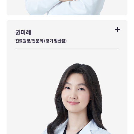
권미혜
권미혜
진료원장/전문의 (경기 일산점)
진료원장/전문의 (경기 일산점)
사상체질과 전문의
경희대부속한방병원 일반수련의 수료
경희대부속한방병원 전문수련의 수료
前 편작한의원 부원장
前 효성요양병원 한방과장
前 참바른한방병원 진료원장
前 경희한방병원 진료원장
前 경희의료원 중풍센터 및 한의면역암센터 재직 수련의