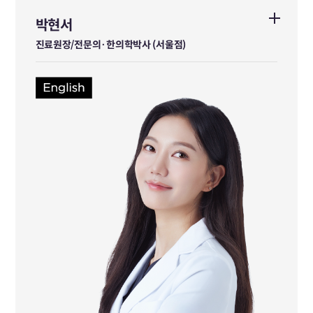
박현서
박현서
진료원장/전문의·한의학박사 (서울점)
진료원장/전문의·한의학박사 (서울점)
한방내과 전문의
동국대학교 한방신경정신과 박사
일산자생한방병원 인턴 수료
국립중앙의료원 한방내과 레지던트 수료
前 달과궁한의원 진료원장