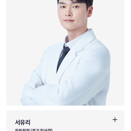
서유리
서유리
진료원장 (경기 일산점)