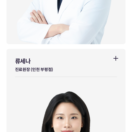
류세나
류세나
진료원장 (인천 부평점)
진료원장 (인천 부평점)
카이스트 생명화학공학과 학사 졸업
부산대학교 한의학전문대학원 석사 졸업
NSCA Level2 Advanced Sport Nutrition Coach