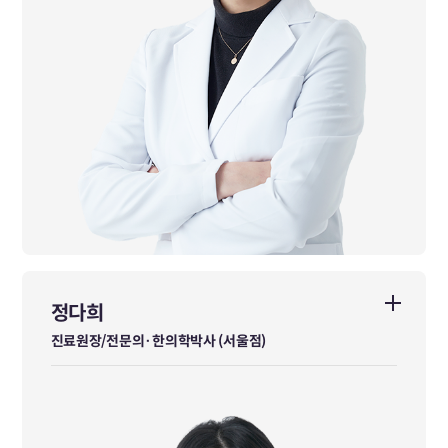
정다희
정다희
진료원장/전문의·한의학박사 (서울점)
진료원장/전문의·한의학박사 (서울점)
한방위장소화내과 전문의
경희대학교 한의과대학 학사 졸업