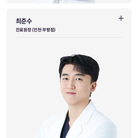
최준수
최준수
진료원장 (인천 부평점)
진료원장 (인천 부평점)
前 수지한의원 진료원장
前 암사바른한의원 진료원장
前 남창규한의원 진료원장
前 금사보건지소 진료과장
前 설악보건지소 지소장
공중보건 경기도 도지사 표창 수상
대한한의사협회 표창 수상
경기도청 역학조사관 연임