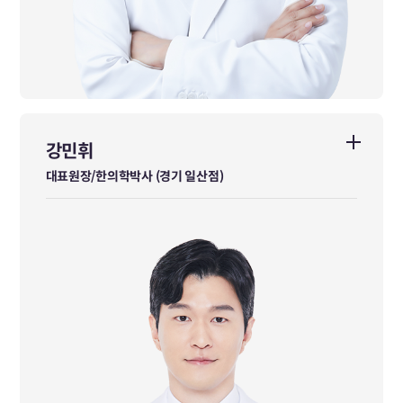
강민휘
강민휘
대표원장/한의학박사 (경기 일산점)
대표원장/한의학박사 (경기 일산점)
동국대학교대학원 한의학박사
동국대학교 한의과대학 졸업
前 다이트한의원 본점 수석원장