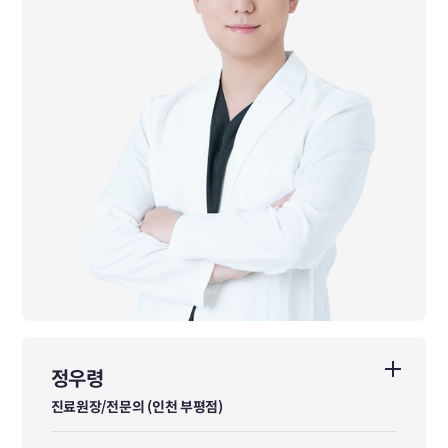
前 목동동신한방병원 전문수련의 수료
前 원주시 보건소 건강증진과 장애인 방문건강관리 공중보건의사
前 대한공중보건한의사협의회 대외협력이사
前 다이트한의원(서울점) 진료원장
정우령
정우령
진료원장/전문의 (인천 부평점)
진료원장/전문의 (인천 부평점)