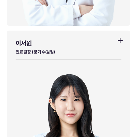
이서원
이서원
진료원장 (경기 수원점)
진료원장 (경기 수원점)
대전대학교 한의과대학 졸업
前 본아한의원 성수 진료원장