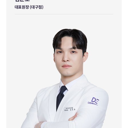
김준호
대표원장 (대구점)
대표원장 (대구점)
가천대학교 한의과대학 졸업
前 옥산가 한의원 진료원장
前 면력한방병원 진료원장
前 다이트한의원 부평점 책임원장