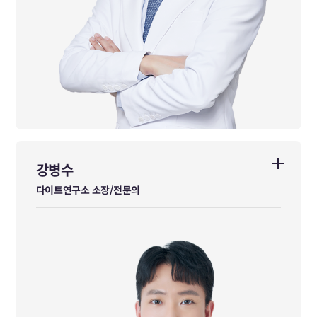
강병수
강병수
다이트연구소 소장/전문의
다이트연구소 소장/전문의
한방안·이비인후·피부과 전문의
가천대학교 한의학과 학사 졸업
동신대학교 한의학과 석사 졸업
現 가천대학교 한의학과 피부외과 외래교수
現 한의약융합연구정보센터(KMCRIC) 정보제공자(IP)
前 춘천한방병원 일반수련의 수료