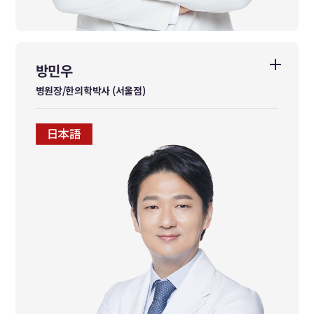
방민우
방민우
병원장/한의학박사 (서울점)
병원장/한의학박사 (서울점)
동국대학교대학원 한의학박사
동국대학교 한의과대학 졸업
경희대학교 한의과대학 외래교수
대한사격연맹 의무위원장
대한체육회 이사
UNESCO-ICHEI 동아시아 국제 교육자문