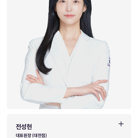
Kepa 국제필라테스 지도자 자격 취득
한국대학사격연맹 부회장
前 경희미려한의원 비만, 피부 진료원장
前 소람한방병원 여성암 진료원장
前 미올한의원 진료원장
前 광동한방병원 여성센터 & 면역센터 진료원장
前 면력한방병원 진료원장
前 도반한방병원 진료원장
前 다이트한의원 서울점 진료원장
전성현
전성현
대표원장 (대전점)