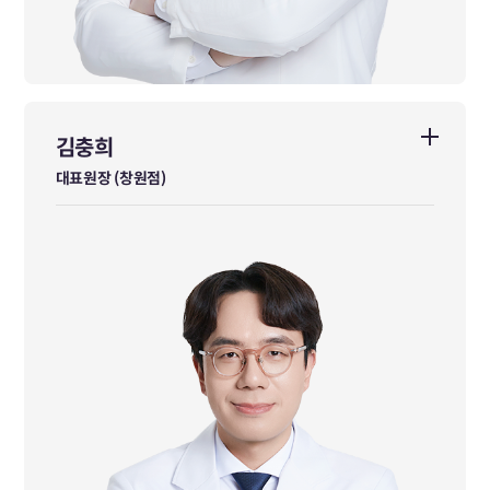
김충희
김충희
대표원장 (창원점)
대표원장 (창원점)
동국대학교 한의학과 졸업
前 강진군 보건소 진료팀장
前 강진군 한방건강증진사업 팀장
前 김재우한의원 진료원장
前 사암으뜸한의원 대표원장