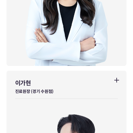
이가현
이가현
진료원장 (경기 수원점)
진료원장 (경기 수원점)
가천대한의학과 졸업
前광덕안정한의원 인천작전점 진료원장
前아랑한의원 대표원장