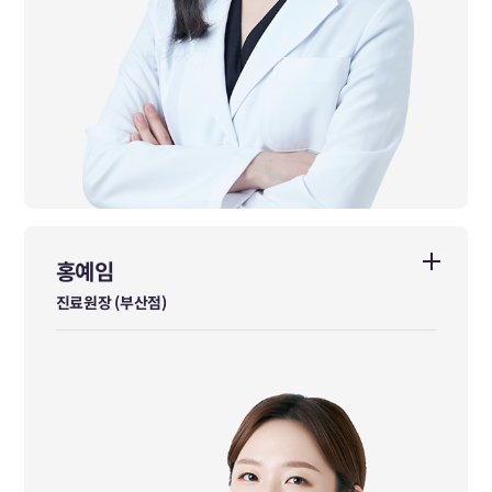
홍예임
홍예임
진료원장 (부산점)
진료원장 (부산점)
경희대학교 한의과대학 졸업
前 튼튼마디한의원 부산서면점 원장
前 명제한의원 진료원장