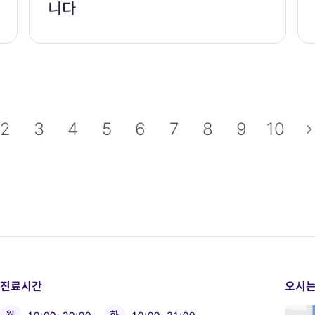
니다
끝
2
3
4
5
6
7
8
9
10
진료시간
오시는
월
화