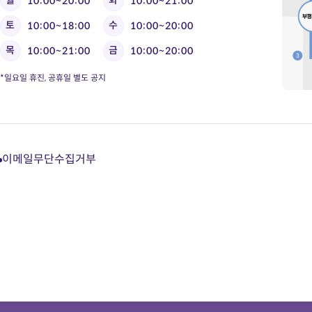
10:00~20:00
10:00~21:00
토
수
10:00~18:00
10:00~20:00
목
금
10:00~21:00
10:00~20:00
*일요일 휴진, 공휴일 별도 공지
이메일무단수집거부
다
다
다
다
이
이
이
이
트
트
트
트
카
유
블
인
카
튜
로
스
오
브
그
타
톡
바
바
그
상
로
로
램
담
가
가
바
바
기
기
로
로
가