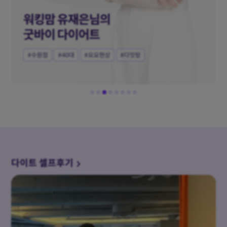
워킹맘 유재은님의
굿바이 다이어트
#수원점
#40대
#요요현상
#다잇탕
다이트 셀프후기