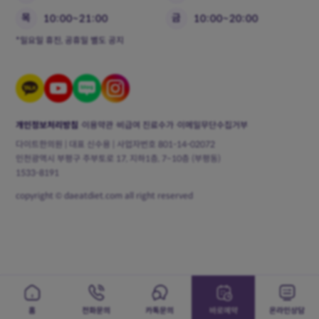
목
금
10:00~21:00
10:00~20:00
*일요일 휴진, 공휴일 별도 공지
개인정보처리방침
이용약관
비급여 진료수가
이메일무단수집거부
다이트한의원 | 대표 신수용 | 사업자번호 801-14-02072
인천광역시 부평구 주부토로 17, 지하1층, 7~10층 (부평동)
1533-8191
copyright © daeatdiet.com all right reserved
홈
전화문의
카톡문의
바로예약
온라인상담