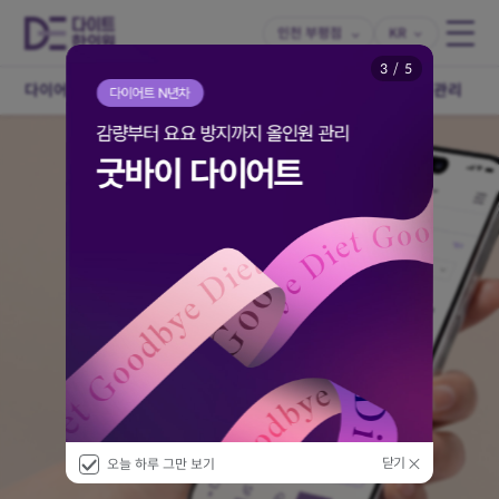
인천 부평점
KR
3
/
5
다이어트 치료
다이어트 한약
개인맞춤 다이어트
체형관리
닫기
오늘 하루 그만 보기