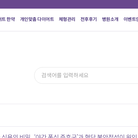
어트 한약
개인맞춤 다이어트
체형관리
전후후기
병원소개
이벤트
식욕의 비밀...‘야간 폭식 증후군’과 혈당 불안정성이 원인