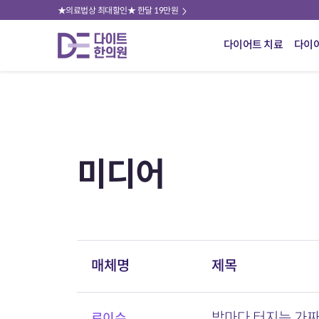
★의료법상 최대할인★ 한달 19만원
다이어트 치료
다이
미디어
매체명
제목
밤마다 터지는 가짜 
로이슈