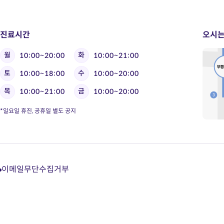
진료시간
오시는
월
화
10:00~20:00
10:00~21:00
토
수
10:00~18:00
10:00~20:00
목
금
10:00~21:00
10:00~20:00
*일요일 휴진, 공휴일 별도 공지
이메일무단수집거부
다
다
다
다
이
이
이
이
트
트
트
트
카
유
블
인
카
튜
로
스
오
브
그
타