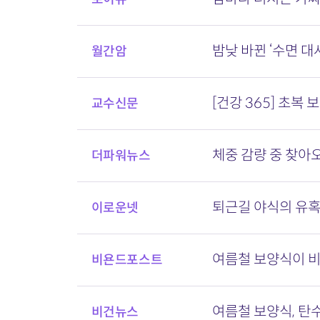
밤낮 바뀐 ‘수면 대
월간암
[건강 365] 초복
교수신문
체중 감량 중 찾아오
더파워뉴스
퇴근길 야식의 유혹
이로운넷
여름철 보양식이 비
비욘드포스트
여름철 보양식, 탄
비건뉴스