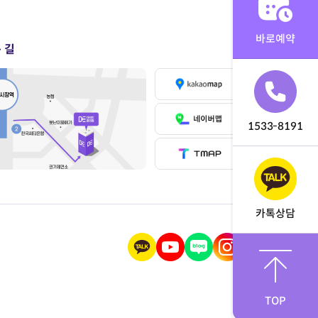
바로예약
 길
1533-8191
카톡상담
TOP