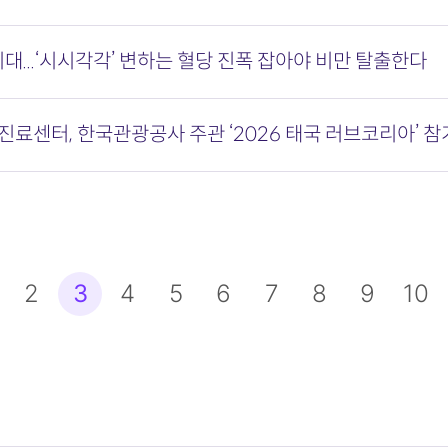
대...‘시시각각’ 변하는 혈당 진폭 잡아야 비만 탈출한다
료센터, 한국관광공사 주관 ‘2026 태국 러브코리아’ 참
맨끝
2
3
4
5
6
7
8
9
10