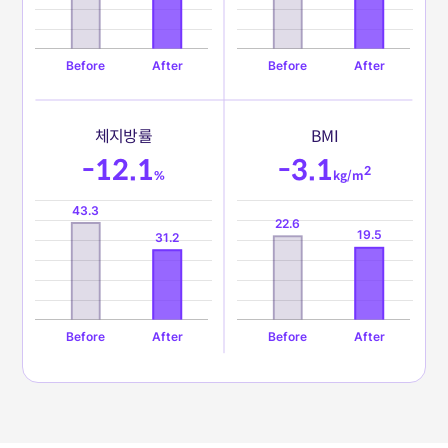
체
지
방
률
B
M
I
-12.1
-3.1
2
%
kg/m