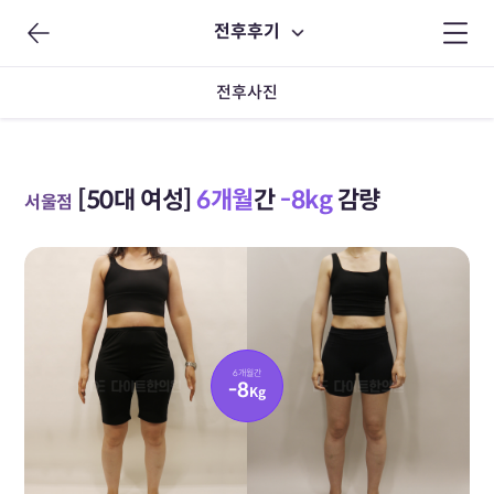
전후후기
전후사진
[50대 여성]
6개월
간
-8kg
감량
서울점
6개월간
-8
Kg