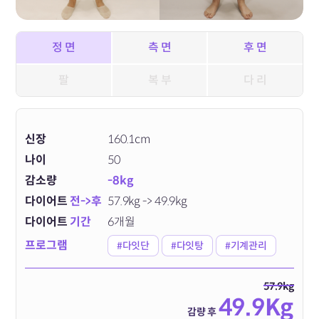
정 면
측 면
후 면
팔
복 부
다 리
신장
160.1cm
나이
50
감소량
-8kg
다이어트
전->후
57.9kg -> 49.9kg
다이어트
기간
6개월
프로그램
#다잇단
#다잇탕
#기계관리
57.9kg
49.9Kg
감량 후