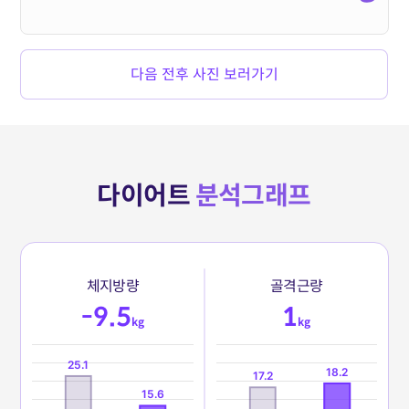
다음 전후 사진 보러가기
다이어트
분석그래프
체
지
방
량
골
격
근
량
-9.5
1
kg
kg