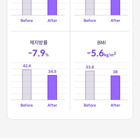
체
지
방
률
B
M
I
-7.9
-5.6
2
%
kg/m