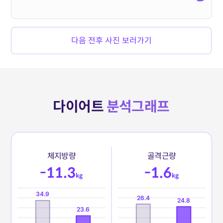
다음 전후 사진 보러가기
다이어트
분석그래프
체
지
방
량
골
격
근
량
-11.3
-1.6
kg
kg