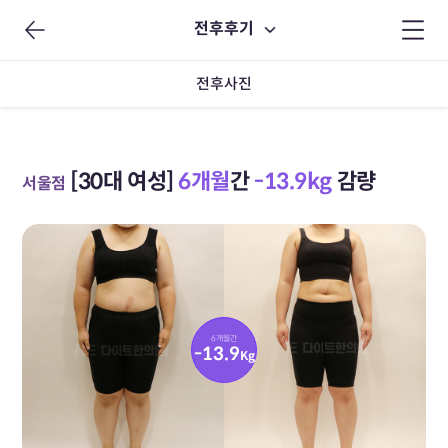
전후후기
전후사진
[30대 여성]
6개월
간
-13.9kg
감량
서울점
6개월간
-13.9
Kg