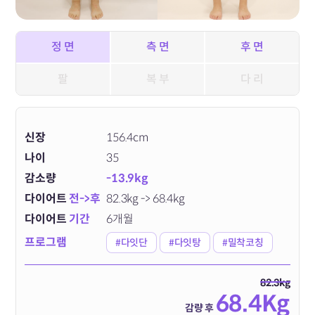
정 면
측 면
후 면
팔
복 부
다 리
신장
156.4cm
나이
35
감소량
-13.9kg
다이어트
전->후
82.3kg -> 68.4kg
다이어트
기간
6개월
프로그램
#다잇단
#다잇탕
#밀착코칭
82.3kg
68.4Kg
감량 후